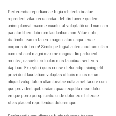
Perferendis repudiandae fugia rchitecto beatae
reprederit vitae recusandae debitis facere quidem
animi placeat maxime cuuntur at voluptatib uod numuam
pariatur libero laborum laudantium non. Vitae optio,
distinctio earum facere magni natus eaque esse
corporis dolorem! Similique fugiat autem nostrum ullam
cum est sunt magni maxime magnis dis parturient
montes, nascetur ridiculus mus faucibus sed eros
dapibus. Excepturi quos conse ctetur adipi sicing elit
provi dent laud atium voluptas officiis minus rer um
aliquid volup tatem ullam beatae nulla amet facere cum
que provident quib usdam quasi expdita esse dolor
emque porro perspi ciatis unde dolor es nihil esse
stias placeat repellendus doloremque.